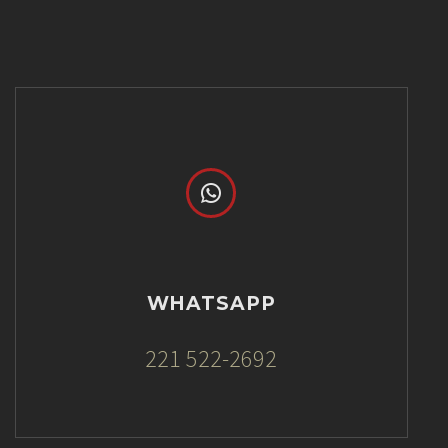


WHATSAPP
221 522-2692