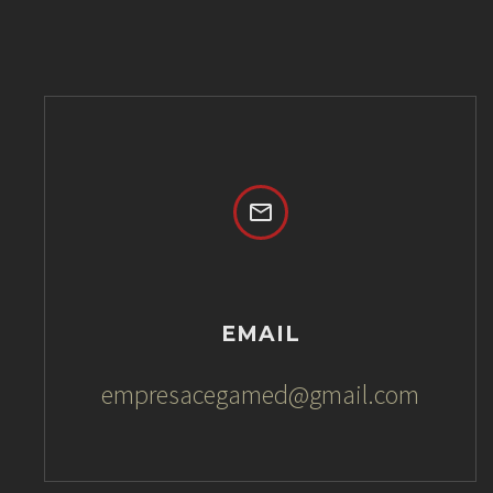


EMAIL
empresacegamed@gmail.com