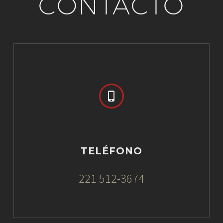
CONTACTO


TELÉFONO
221 512-3674